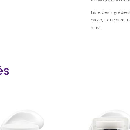
Liste des ingrédient
cacao, Cetaceum, Ea
musc
és
COMMANDER
COMMANDER