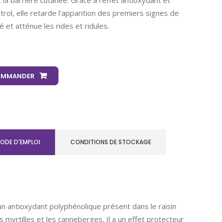
la barrière cutanée. Grâce à l'effet antioxydant et
trol, elle retarde l'apparition des premiers signes de
é et atténue les rides et ridules.
MMANDER
MODE D'EMPLOI
CONDITIONS DE STOCKAGE
un antioxydant polyphénolique présent dans le raisin
les myrtilles et les canneberges. Il a un effet protecteur