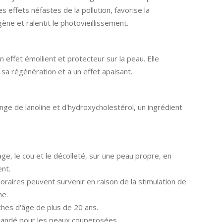
es effets néfastes de la pollution, favorise la
ène et ralentit le photovieillissement.
un effet émollient et protecteur sur la peau. Elle
sa régénération et a un effet apaisant.
nge de lanoline et d'hydroxycholestérol, un ingrédient
age, le cou et le décolleté, sur une peau propre, en
nt.
aires peuvent survenir en raison de la stimulation de
ne.
nches d'âge de plus de 20 ans.
mandé pour les peaux couperosées.