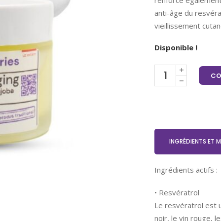
renforce également 
anti-âge du resvéra
vieillissement cutan
Disponible !
CO
INGRÉDIENTS ET 
Ingrédients actifs :
• Resvératrol
Le resvératrol est 
noir, le vin rouge, 