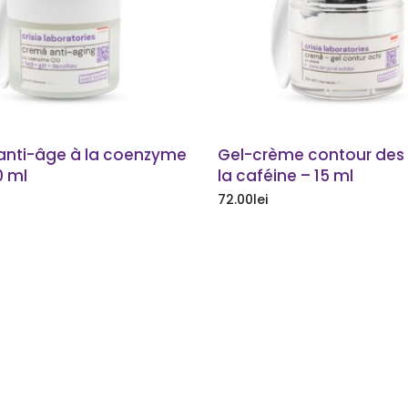
nti-âge à la coenzyme
Gel-crème contour des 
0 ml
la caféine – 15 ml
72.00
lei