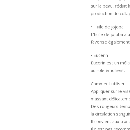
sur la peau, réduit l
production de collag
• Huile de jojoba
L'huile de jojoba a 
favorise également 
• Eucerin
Eucerin est un méla
au rôle émollient.
Comment utiliser
Appliquer sur le vis
massant délicateme
Des rougeurs tempor
la circulation sangui
Il convient aux tra
Il n'est pas recom