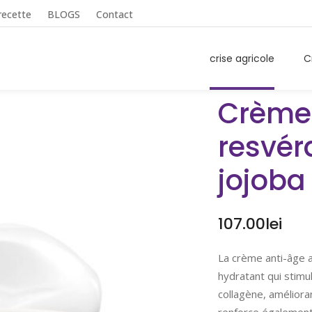
recette
BLOGS
Contact
crise agricole
C
Crème
resvéra
jojoba
107.00
lei
La crème anti-âge au
hydratant qui stimul
collagène, améliorant