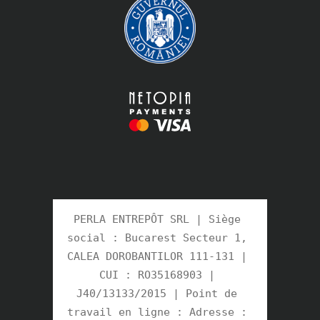
PERLA ENTREPÔT SRL | Siège 
social : Bucarest Secteur 1, 
CALEA DOROBANTILOR 111-131 | 
CUI : RO35168903 | 
J40/13133/2015 | Point de 
travail en ligne : Adresse : 