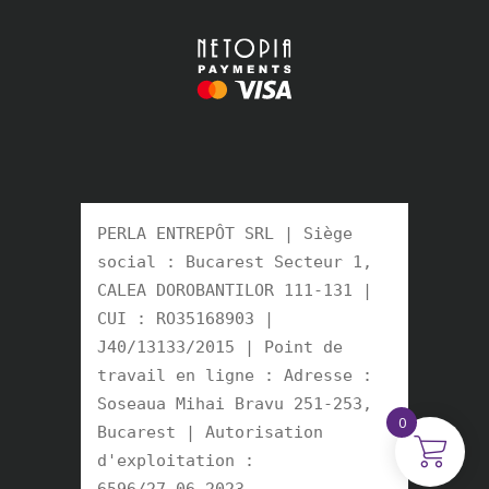
PERLA ENTREPÔT SRL | Siège 
social : Bucarest Secteur 1, 
CALEA DOROBANTILOR 111-131 | 
CUI : RO35168903 | 
J40/13133/2015 | Point de 
travail en ligne : Adresse : 
Soseaua Mihai Bravu 251-253, 
0
Bucarest | Autorisation 
d'exploitation : 