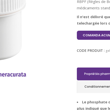
RBPF (Règles de Bo
médicaments standa
Il n'est délivré q
telechargée lors d
COMANDA ACUM
CODE PRODUIT :
ge
Propriétés phar
Conditionneme
Le phosphate d
plus indiqué que l