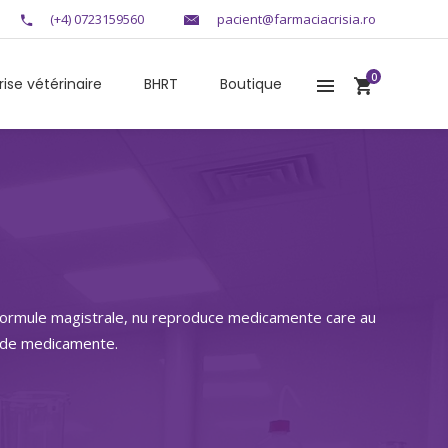
(+4) 0723159560
pacient@farmaciacrisia.ro
0
rise vétérinaire
BHRT
Boutique
r formule magistrale, nu reproduce medicamente care au
e de medicamente.