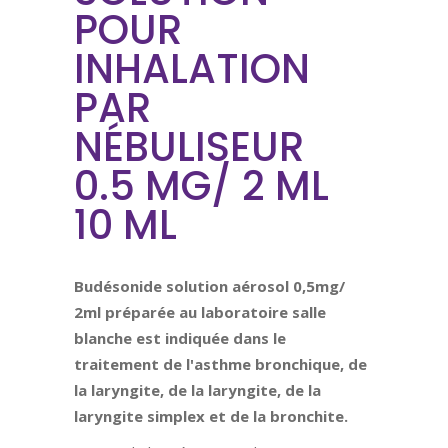
POUR
INHALATION
PAR
NÉBULISEUR
0.5 MG/ 2 ML
10 ML
Budésonide solution aérosol 0,5mg/
2ml
préparée au laboratoire salle
blanche est indiquée dans le
traitement de l'asthme bronchique, de
la laryngite, de la laryngite, de la
laryngite simplex et de la bronchite.