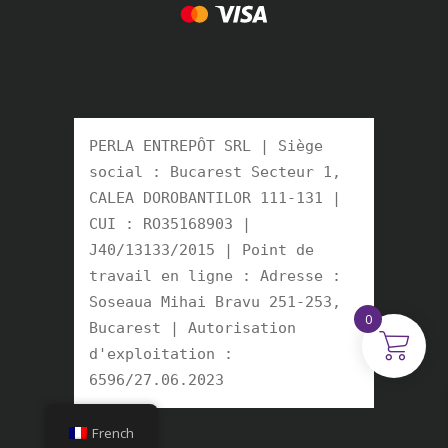
PERLA ENTREPÔT SRL | Siège 
social : Bucarest Secteur 1, 
CALEA DOROBANTILOR 111-131 | 
CUI : RO35168903 | 
J40/13133/2015 | Point de 
travail en ligne : Adresse : 
Soseaua Mihai Bravu 251-253, 
0
Bucarest | Autorisation 
d'exploitation : 
6596/27.06.2023 
French