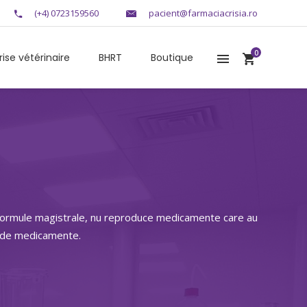
(+4) 0723159560
pacient@farmaciacrisia.ro
0
rise vétérinaire
BHRT
Boutique
r formule magistrale, nu reproduce medicamente care au
e de medicamente.