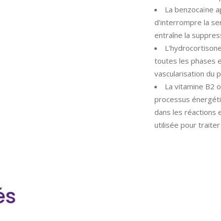
La benzocaïne a
d'interrompre la sen
entraîne la suppres
L'hydrocortisone
toutes les phases et
vascularisation du
La vitamine B2 o
processus énergéti
dans les réactions 
utilisée pour traiter
és