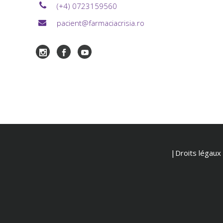
(+4) 0723159560
pacient@farmaciacrisia.ro
|Droits légaux e