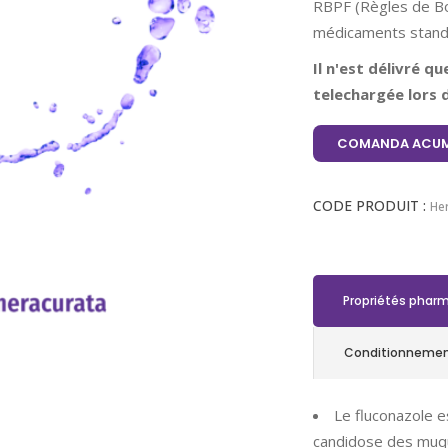
RBPF (Règles de Bo
médicaments standa
Il n'est délivré q
telechargée lors d
COMANDA ACUM
CODE PRODUIT :
Her
Propriétés phar
Conditionneme
Le fluconazole es
candidose des muq