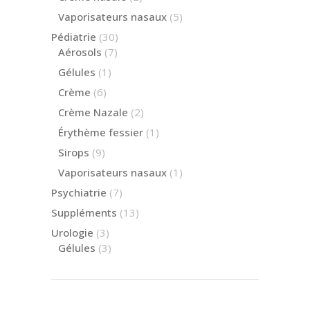
produits
5
Vaporisateurs nasaux
5
produits
30
Pédiatrie
30
produits
7
Aérosols
7
produits
1
Gélules
1
produit
6
Crème
6
produits
2
Crème Nazale
2
produits
1
Érythème fessier
1
produit
9
Sirops
9
produits
1
Vaporisateurs nasaux
1
produit
7
Psychiatrie
7
produits
13
Suppléments
13
produits
3
Urologie
3
produits
3
Gélules
3
produits