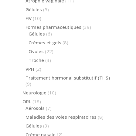
11
Atrophie vaginale
11
produits
5
Gélules
5
produits
10
FIV
10
produits
39
Formes pharmaceutiques
39
produits
6
Gélules
6
produits
8
Crèmes et gels
8
produits
22
Ovules
22
produits
3
Troche
3
produits
2
VPH
2
produits
Traitement hormonal substitutif (THS)
9
9
produits
10
Neurologie
10
produits
18
ORL
18
produits
7
Aérosols
7
produits
8
Maladies des voies respiratoires
8
produits
3
Gélules
3
produits
2
Crème nasale
2