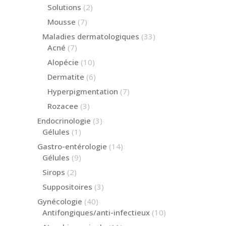
produits
2
Solutions
2
produits
7
Mousse
7
produits
33
Maladies dermatologiques
33
produits
7
Acné
7
produits
10
Alopécie
10
produits
6
Dermatite
6
produits
7
Hyperpigmentation
7
produits
3
Rozacee
3
produits
3
Endocrinologie
3
produits
1
Gélules
1
produit
14
Gastro-entérologie
14
produits
9
Gélules
9
produits
2
Sirops
2
produits
3
Suppositoires
3
produits
40
Gynécologie
40
produits
10
Antifongiques/anti-infectieux
10
produits