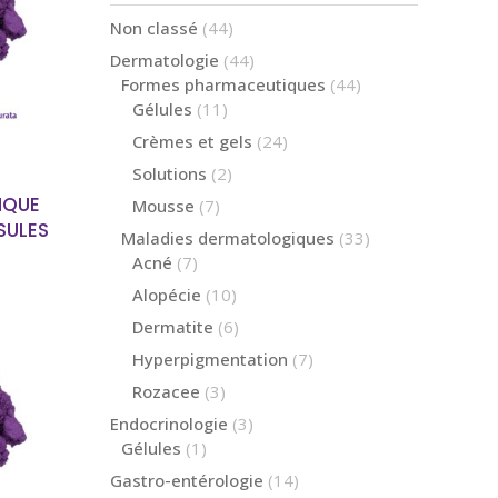
44
Non classé
44
 PLUS
produits
44
Dermatologie
44
produits
44
Formes pharmaceutiques
44
produits
11
Gélules
11
produits
24
Crèmes et gels
24
produits
2
Solutions
2
produits
IQUE
7
Mousse
7
produits
SULES
33
Maladies dermatologiques
33
produits
7
Acné
7
produits
10
Alopécie
10
produits
6
Dermatite
6
produits
7
Hyperpigmentation
7
produits
3
Rozacee
3
produits
3
Endocrinologie
3
 PLUS
produits
1
Gélules
1
produit
14
Gastro-entérologie
14