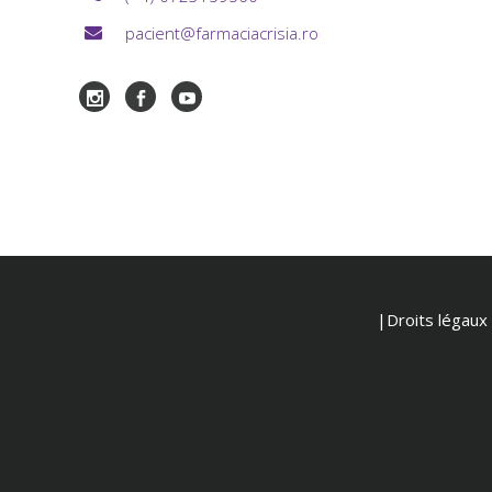
pacient@farmaciacrisia.ro
|Droits légaux e