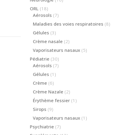
produits
18
ORL
18
produits
7
Aérosols
7
produits
8
Maladies des voies respiratoires
8
produits
3
Gélules
3
produits
2
Crème nasale
2
produits
5
Vaporisateurs nasaux
5
produits
30
Pédiatrie
30
produits
7
Aérosols
7
produits
1
Gélules
1
produit
6
Crème
6
produits
2
Crème Nazale
2
produits
1
Érythème fessier
1
produit
9
Sirops
9
produits
1
Vaporisateurs nasaux
1
produit
7
Psychiatrie
7
produits