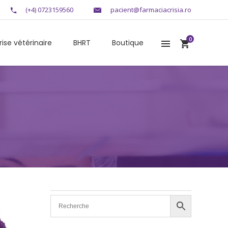
(+4) 0723159560
pacient@farmaciacrisia.ro
0
rise vétérinaire
BHRT
Boutique