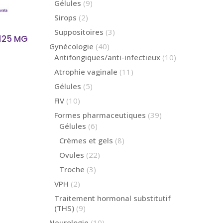
produits
9
Gélules
9
produits
2
Sirops
2
produits
3
Suppositoires
3
125 MG
produits
40
Gynécologie
40
produits
10
Antifongiques/anti-infectieux
10
produits
11
Atrophie vaginale
11
produits
5
Gélules
5
produits
10
FIV
10
produits
39
Formes pharmaceutiques
39
produits
6
Gélules
6
produits
8
Crèmes et gels
8
produits
22
Ovules
22
produits
3
Troche
3
produits
2
VPH
2
produits
Traitement hormonal substitutif
9
(THS)
9
produits
10
Neurologie
10