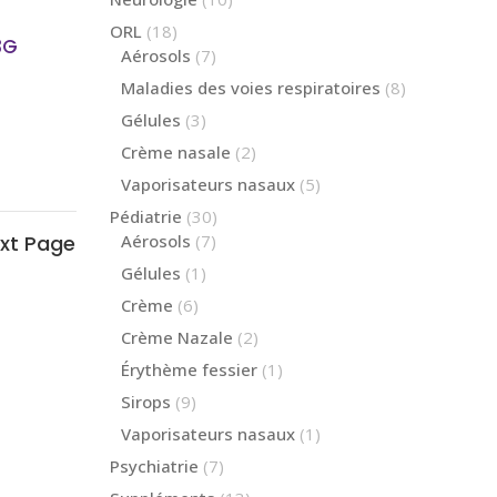
produits
18
ORL
18
3G
produits
7
Aérosols
7
produits
8
Maladies des voies respiratoires
8
produits
3
Gélules
3
produits
2
Crème nasale
2
produits
5
Vaporisateurs nasaux
5
produits
30
Pédiatrie
30
produits
7
Aérosols
7
produits
1
Gélules
1
produit
6
Crème
6
produits
2
Crème Nazale
2
produits
1
Érythème fessier
1
produit
9
Sirops
9
produits
1
Vaporisateurs nasaux
1
produit
7
Psychiatrie
7
produits