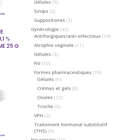
produits
9
Gélules
9
produits
2
Sirops
2
produits
3
Suppositoires
3
produits
40
Gynécologie
40
E
produits
10
Antifongiques/anti-infectieux
10
,1 %
produits
11
Atrophie vaginale
11
E 25 G
produits
5
Gélules
5
produits
10
FIV
10
produits
39
Formes pharmaceutiques
39
produits
6
Gélules
6
produits
8
Crèmes et gels
8
produits
22
Ovules
22
produits
3
Troche
3
produits
 PLUS
2
VPH
2
produits
Traitement hormonal substitutif
9
(THS)
9
produits
10
Neurologie
10