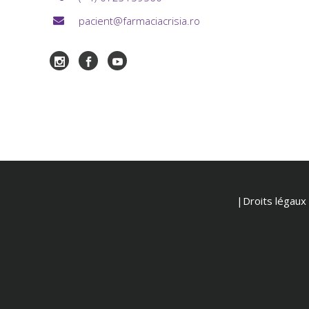
pacient@farmaciacrisia.ro
|Droits légaux e