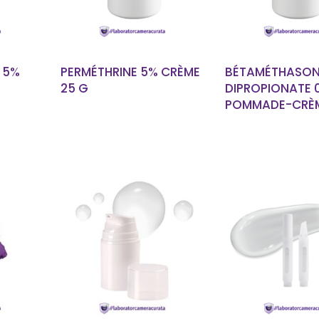
 5%
PERMÉTHRINE 5% CRÈME
BÉTAMÉTHASON
25 G
DIPROPIONATE 0
POMMADE-CRÈM
LUS
EN SAVOIR PLUS
EN SAVOIR