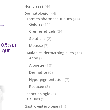
44
Non classé
44
 PLUS
produits
44
Dermatologie
44
produits
44
Formes pharmaceutiques
44
produits
11
Gélules
11
produits
24
Crèmes et gels
24
produits
2
Solutions
2
produits
 0,5% ET
7
Mousse
7
produits
LIQUE
33
Maladies dermatologiques
33
produits
7
Acné
7
produits
10
Alopécie
10
produits
6
Dermatite
6
produits
7
Hyperpigmentation
7
produits
3
Rozacee
3
produits
3
Endocrinologie
3
produits
1
Gélules
1
 PLUS
produit
14
Gastro-entérologie
14