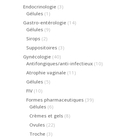
produits
3
Endocrinologie
3
produits
1
Gélules
1
produit
14
Gastro-entérologie
14
produits
9
Gélules
9
produits
2
Sirops
2
produits
3
Suppositoires
3
produits
40
Gynécologie
40
produits
10
Antifongiques/anti-infectieux
10
produits
11
Atrophie vaginale
11
produits
5
Gélules
5
produits
10
FIV
10
produits
39
Formes pharmaceutiques
39
produits
6
Gélules
6
produits
8
Crèmes et gels
8
produits
22
Ovules
22
produits
3
Troche
3
produits