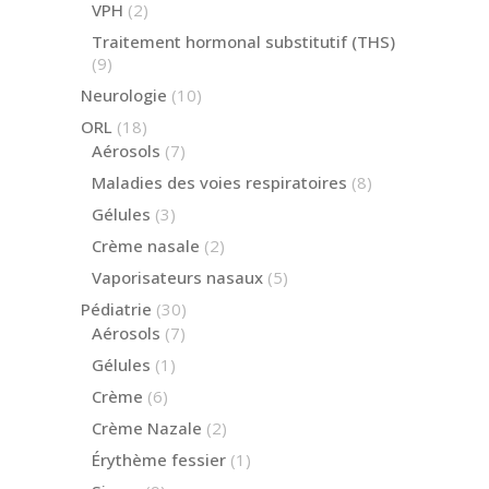
2
VPH
2
produits
Traitement hormonal substitutif (THS)
9
9
produits
10
Neurologie
10
produits
18
ORL
18
produits
7
Aérosols
7
produits
8
Maladies des voies respiratoires
8
produits
3
Gélules
3
produits
2
Crème nasale
2
produits
5
Vaporisateurs nasaux
5
produits
30
Pédiatrie
30
produits
7
Aérosols
7
produits
1
Gélules
1
produit
6
Crème
6
produits
2
Crème Nazale
2
produits
1
Érythème fessier
1
produit