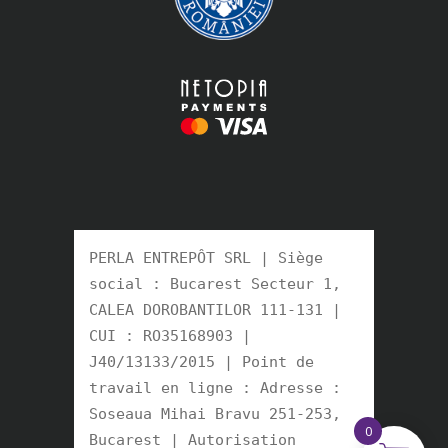
PERLA ENTREPÔT SRL | Siège 
social : Bucarest Secteur 1, 
CALEA DOROBANTILOR 111-131 | 
CUI : RO35168903 | 
J40/13133/2015 | Point de 
travail en ligne : Adresse : 
Soseaua Mihai Bravu 251-253, 
0
Bucarest | Autorisation 