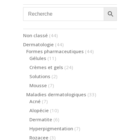
44
Non classé
44
produits
44
Dermatologie
44
produits
44
Formes pharmaceutiques
44
produits
11
Gélules
11
produits
24
Crèmes et gels
24
produits
2
Solutions
2
produits
7
Mousse
7
produits
33
Maladies dermatologiques
33
produits
7
Acné
7
produits
10
Alopécie
10
produits
6
Dermatite
6
produits
7
Hyperpigmentation
7
produits
3
Rozacee
3