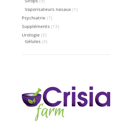
9
Sirops
9
produits
1
Vaporisateurs nasaux
1
produit
7
Psychiatrie
7
produits
13
Suppléments
13
produits
3
Urologie
3
produits
3
Gélules
3
produits