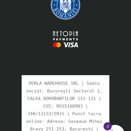
PERLA WAREHOUSE SRL | Sediu 
social: Bucureşti Sectorul 1, 
CALEA DOROBANTILOR 111-131 | 
CUI: RO35168903 |

J40/13133/2015 | Punct lucru 
online: Adresa: Soseaua Mihai 
0
Bravu 251-253, Bucuresti | 