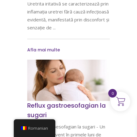
Uretrita iritativă se caracterizează prin
inflamația uretrei fără cauză infecțioasă
evidentă, manifestată prin disconfort și
senzație de
Afla mai multe
0
Reflux gastroesofagian la
sugari
Reflux gastroesofagian la sugari - Un
Romanian
fenomen frecvent în primele luni de