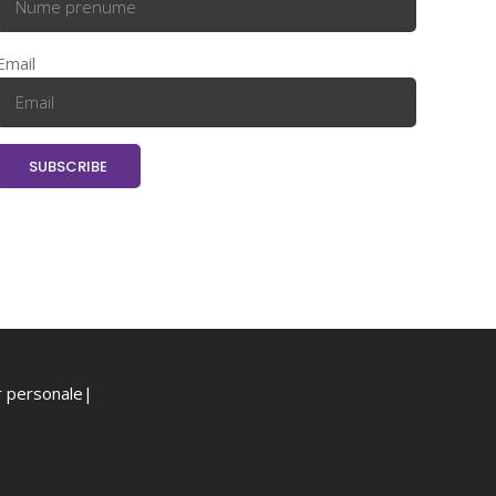
Email
or personale|