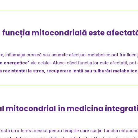
funcția mitocondrială este afectat
, inflamația cronică sau anumite afecțiuni metabolice pot fi influenț
e energetice”
ale celulei. Atunci când funcția lor este afectată, p
 rezistenței la stres, recuperare lentă sau tulburări metabolice
l mitocondrial în medicina integrat
există un interes crescut pentru terapiile care susțin funcția mitocondr