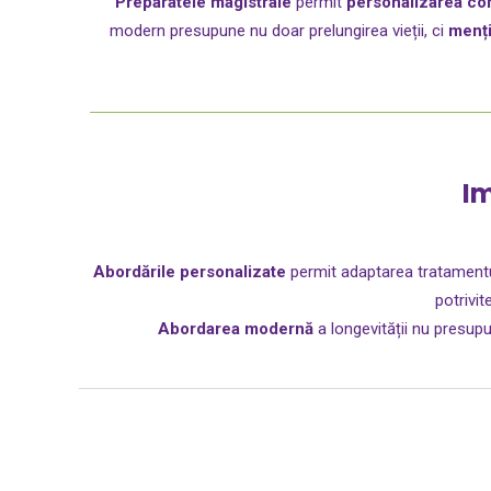
Preparatele magistrale
permit
personalizarea con
modern presupune nu doar prelungirea vieții, ci
menți
Im
Abordările personalizate
permit adaptarea tratamentului
potrivit
Abordarea modernă
a longevității nu presupun