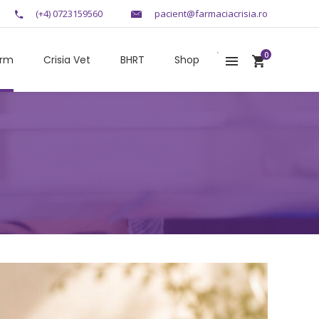
(+4) 0723159560
pacient@farmaciacrisia.ro
0
arm
Crisia Vet
BHRT
Shop