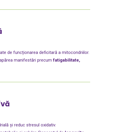
ă
ate de funcționarea deficitară a mitocondriilor.
ot apărea manifestări precum
fatigabilitate,
.
ivă
ială și reduc stresul oxidativ.