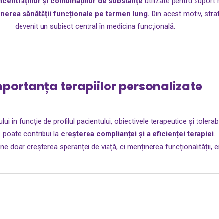
centrațiilor și combinațiilor de substanțe
utilizate pentru suport 
nerea sănătății funcționale pe termen lung.
Din acest motiv, strat
devenit un subiect central în medicina funcțională.
portanța terapiilor personalizate
 în funcție de profilul pacientului, obiectivele terapeutice și tolerabil
e poate contribui la
creșterea complianței și a eficienței terapiei
.
e doar creșterea speranței de viață, ci menținerea funcționalității, ener