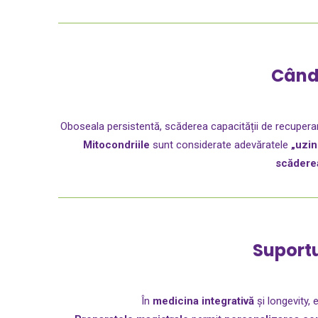
Când 
Oboseala persistentă, scăderea capacității de recuperare
Mitocondriile
sunt considerate adevăratele
„uzin
scăderea
Suportu
În
medicina integrativă
și longevity, 