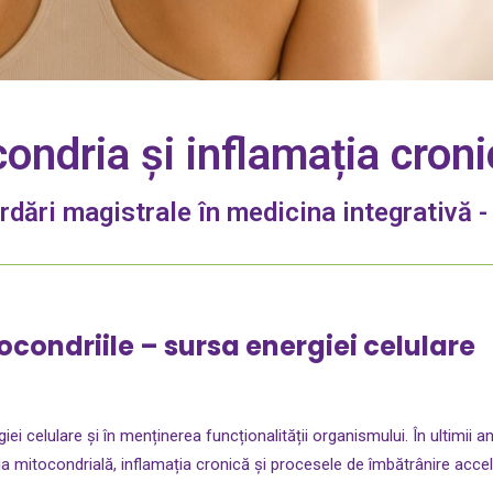
ondria și inflamația croni
rdări magistrale în medicina integrativă -
ocondriile – sursa energiei celulare
ei celulare și în menținerea funcționalității organismului. În ultimii 
ia mitocondrială, inflamația cronică și procesele de îmbătrânire accel