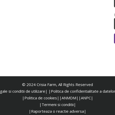
© 2024 Crisia Farm, All Rights Reserved
ale si conditii de utilizare|
|
Politica de confidentialitate a datel
|Politica de cookies|
|ANMDM|
|ANPC|
|Termeni si conditii|
|Raporteaza o reactie adversa|