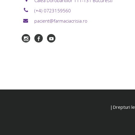
Calea Dorobantilor 111-131 Bucuresti
(+4) 0723159560
pacient@farmaciacrisia.ro
|Drepturi leg