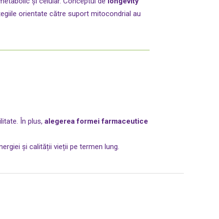
metabolic și celular. Conceptul de
longevity
egiile orientate către suport mitocondrial au
itate. În plus,
alegerea formei farmaceutice
giei și calității vieții pe termen lung.