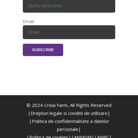
Email
© 2024 Crisia Farm, All Rights Reserved
|Drepturi legale si conditii de utilizare|
|
Politica de confidentialitate a datelor
personale|
|Politica de cookies|
|ANMDM|
|ANPC|