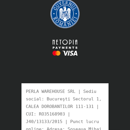
PERLA WAREHOUSE SRL | Sediu 
social: Bucureşti Sectorul 1, 
CALEA DOROBANTILOR 111-131 | 
CUI: RO35168903 |

J40/13133/2015 | Punct lucru 
online: Adresa: Soseaua Mihai 