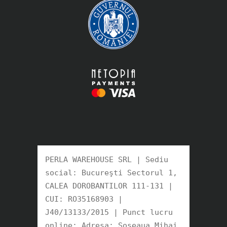
PERLA WAREHOUSE SRL | Sediu 
social: Bucureşti Sectorul 1, 
CALEA DOROBANTILOR 111-131 | 
CUI: RO35168903 |

J40/13133/2015 | Punct lucru 
online: Adresa: Soseaua Mihai 