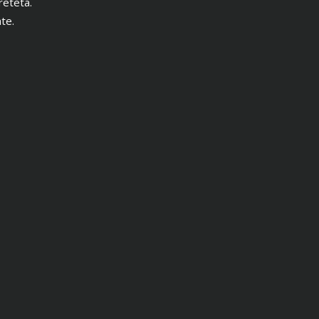
reteta.
te.