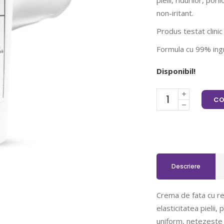
pielii, ridurilor, por
non-iritant.
Produs testat clini
Formula cu 99% ingr
Disponibil!
CO
Descriere
Crema de fata cu ret
elasticitatea pielii, 
uniform, netezeste r