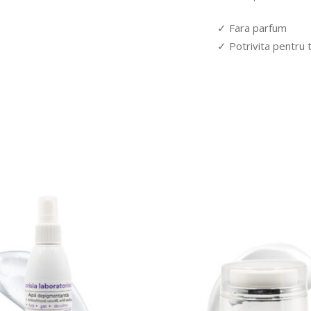
✓ Fara parfum
✓ Potrivita pentru t
STOC EPUIZAT
COMANDA ACUM