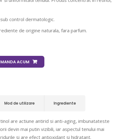
ilor si uniformitatii tenului. Produs concentrat in retinol,
c sub control dermatologic.
ediente de origine naturala, fara parfum.
MANDA ACUM
Mod de utilizare
Ingrediente
inol are actiune antirid si anti-aging, imbunatateste
porii devin mai putin vizibili, iar aspectul tenului mai
idurile si are efect antioxidant si hidratant.