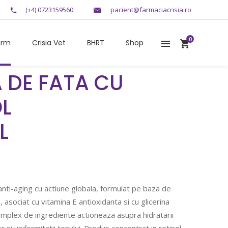
(+4) 0723159560
pacient@farmaciacrisia.ro
0
arm
Crisia Vet
BHRT
Shop
 DE FATA CU
OL
L
anti-aging cu actiune globala, formulat pe baza de
, asociat cu vitamina E antioxidanta si cu glicerina
omplex de ingrediente actioneaza asupra hidratarii