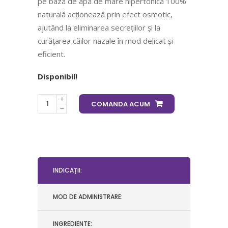
pe bază de apă de mare hipertonică 100%
naturală acționează prin efect osmotic,
ajutând la eliminarea secrețiilor și la
curățarea căilor nazale în mod delicat și
eficient.
Disponibil!
COMANDA ACUM
INDICAȚII:
MOD DE ADMINISTRARE:
INGREDIENTE: