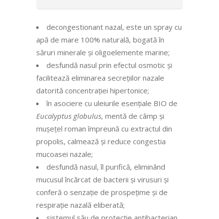
decongestionant nazal, este un spray cu
apă de mare 100% naturală, bogată în
săruri minerale și oligoelemente marine;
desfundă nasul prin efectul osmotic și
facilitează eliminarea secrețiilor nazale
datorită concentrației hipertonice;
în asociere cu uleiurile esențiale BIO de
Eucalyptus globulus
, mentă de câmp și
mușețel roman împreună cu extractul din
propolis, calmează și reduce congestia
mucoasei nazale;
desfundă nasul, îl purifică, eliminând
mucusul încărcat de bacterii și virusuri și
conferă o senzație de prospețime și de
respirație nazală eliberată;
sistemul său de protecție antibacterian