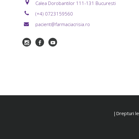
Calea Dorobantilor 111-131 Bucuresti
(+4) 0723159560
pacient@farmaciacrisia.ro
|Drepturi leg