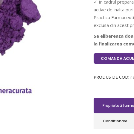
✓ In cadrul prepara
active de inalta pu
Practica Farmaceuti
exclusa din acest p
Se elibereaza doar
la finalizarea come
COMANDA ACUM
PRODUS DE COD:
n
Proprietati farm
Conditionare