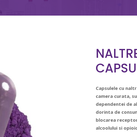
NALTR
CAPSU
Capsulele cu nalt
camera curata, su
dependentei de al
dorinta de consum
blocarea receptor
alcoolului si opioi