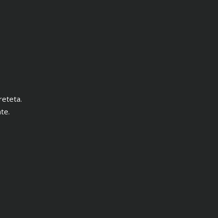
reteta.
te.