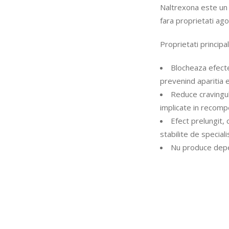
Naltrexona este un a
fara proprietati ago
Proprietati principal
Blocheaza efecte
prevenind aparitia 
Reduce cravingul
implicate in recomp
Efect prelungit, 
stabilite de speciali
Nu produce depe