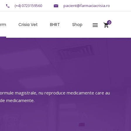
(+4) 0723159560
pacient@farmaciacrisia.ro
0
arm
Crisia Vet
BHRT
Shop
r formule magistrale, nu reproduce medicamente care au
e de medicamente.