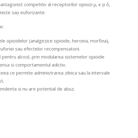
ntagonist competitiv al receptorilor opioizi μ, κ și δ,
niste sau euforizante.
e:
le opioidelor (analgezice opioide, heroina, morfina),
euforiei sau efectelor recompensatorii.
 pentru alcool, prin modularea sistemelor opioide
ensa si comportamentul adictiv.
ceea ce permite administrarea zilnica sau la intervale
st.
ndenta si nu are potential de abuz.