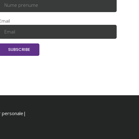
Email
or personale|