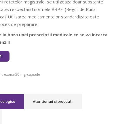
rii retetelor magistrale, se utilizeaza doar substante
ritate, respectand normele RBPF (Reguli de Buna
ca). Utilizarea medicamentelor standardizate este
roces de preparare.
 in baza unei prescriptii medicale ce se va incarca
nzii!
!
altrexona-50-mg-capsule
acologice
Atentionari si precautii