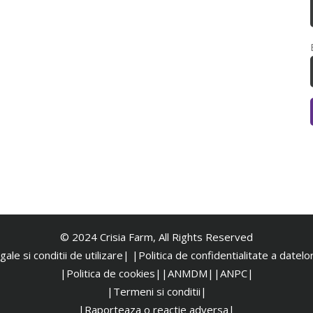
© 2024 Crisia Farm, All Rights Reserved
ale si conditii de utilizare|
|
Politica de confidentialitate a datel
|Politica de cookies|
|ANMDM|
|ANPC|
|Termeni si conditii|
|Raporteaza o reactie adversa|