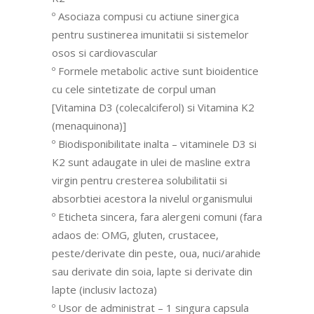
º Asociaza compusi cu actiune sinergica
pentru sustinerea imunitatii si sistemelor
osos si cardiovascular
º Formele metabolic active sunt bioidentice
cu cele sintetizate de corpul uman
[Vitamina D3 (colecalciferol) si Vitamina K2
(menaquinona)]
º Biodisponibilitate inalta – vitaminele D3 si
K2 sunt adaugate in ulei de masline extra
virgin pentru cresterea solubilitatii si
absorbtiei acestora la nivelul organismului
º Eticheta sincera, fara alergeni comuni (fara
adaos de: OMG, gluten, crustacee,
peste/derivate din peste, oua, nuci/arahide
sau derivate din soia, lapte si derivate din
lapte (inclusiv lactoza)
º Usor de administrat – 1 singura capsula