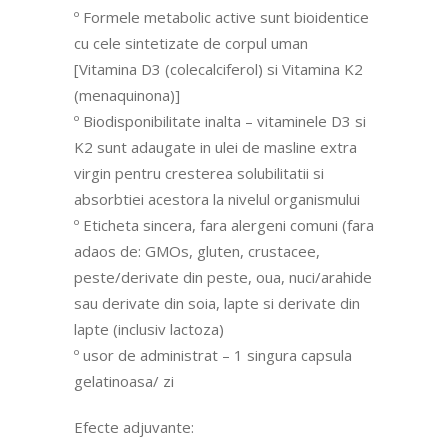
º Formele metabolic active sunt bioidentice
cu cele sintetizate de corpul uman
[Vitamina D3 (colecalciferol) si Vitamina K2
(menaquinona)]
º Biodisponibilitate inalta – vitaminele D3 si
K2 sunt adaugate in ulei de masline extra
virgin pentru cresterea solubilitatii si
absorbtiei acestora la nivelul organismului
º Eticheta sincera, fara alergeni comuni (fara
adaos de: GMOs, gluten, crustacee,
peste/derivate din peste, oua, nuci/arahide
sau derivate din soia, lapte si derivate din
lapte (inclusiv lactoza)
º usor de administrat – 1 singura capsula
gelatinoasa/ zi
Efecte adjuvante: