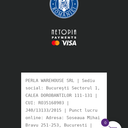
PERLA WAREHOUSE SRL | Sediu 
social: Bucureşti Sectorul 1, 
CALEA DOROBANTILOR 111-131 | 
CUI: RO35168903 |

J40/13133/2015 | Punct lucru 
online: Adresa: Soseaua Mihai 
0
Bravu 251-253, Bucuresti | 