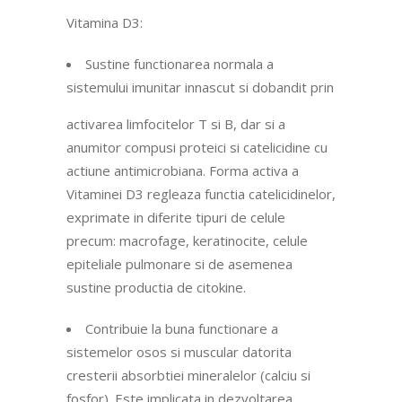
Vitamina D3:
Sustine functionarea normala a
sistemului imunitar innascut si dobandit prin
activarea limfocitelor T si B, dar si a
anumitor compusi proteici si catelicidine cu
actiune antimicrobiana. Forma activa a
Vitaminei D3 regleaza functia catelicidinelor,
exprimate in diferite tipuri de celule
precum: macrofage, keratinocite, celule
epiteliale pulmonare si de asemenea
sustine productia de citokine.
Contribuie la buna functionare a
sistemelor osos si muscular datorita
cresterii absorbtiei mineralelor (calciu si
fosfor). Este implicata in dezvoltarea