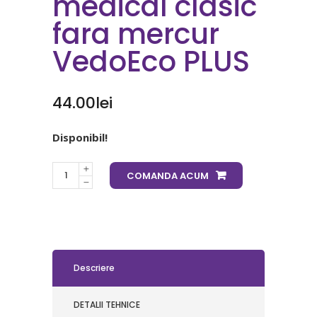
medical clasic
fara mercur
VedoEco PLUS
44.00
lei
Disponibil!
COMANDA ACUM
Descriere
DETALII TEHNICE