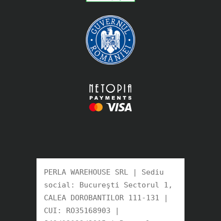
PERLA WAREHOUSE SRL | Sediu 
social: Bucureşti Sectorul 1, 
CALEA DOROBANTILOR 111-131 | 
CUI: RO35168903 |
