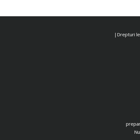
|Drepturi leg
prepar
Nu