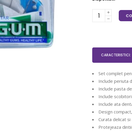
CO
CARACTERISTICI:
Set complet pentr
Include periuta d
Include pasta de 
Include scobitor
Include ata dent
Design compact,
Curata delicat s
Protejeaza dintii 