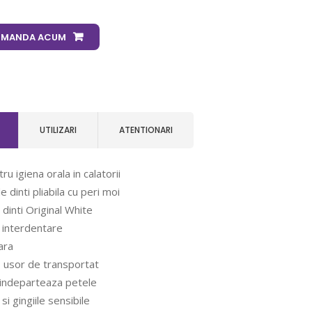
MANDA ACUM
UTILIZARI
ATENTIONARI
u igiena orala in calatorii
e dinti pliabila cu peri moi
dinti Original White
i interdentare
ara
 usor de transportat
i indeparteaza petele
si gingiile sensibile