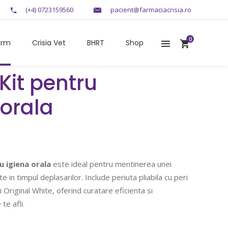
(+4) 0723159560
pacient@farmaciacrisia.ro
0
arm
Crisia Vet
BHRT
Shop
Kit pentru
 orala
u igiena orala
este ideal pentru mentinerea unei
e in timpul deplasarilor. Include periuta pliabila cu peri
i Original White, oferind curatare eficienta si
te afli.