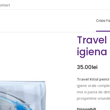
ontact
Crisia F
Travel 
igiena
35.00
lei
Travel Kitul pentr
igiene orale complet
moi si pasta de dint
prospetime oriunde 
Disponibil!