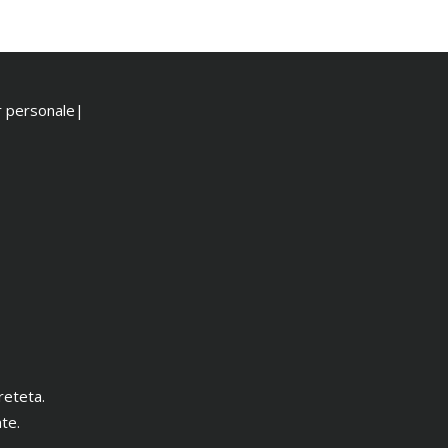
or personale|
reteta.
te.