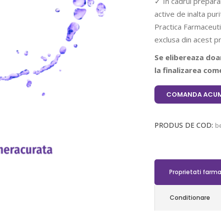
✓ In cadrul prepara
active de inalta pu
Practica Farmaceuti
exclusa din acest p
Se elibereaza doar
la finalizarea come
COMANDA ACUM
PRODUS DE COD:
be
Proprietati farm
Conditionare