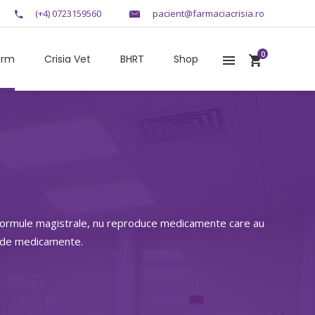
(+4) 0723159560
pacient@farmaciacrisia.ro
0
arm
Crisia Vet
BHRT
Shop
r formule magistrale, nu reproduce medicamente care au
e de medicamente.