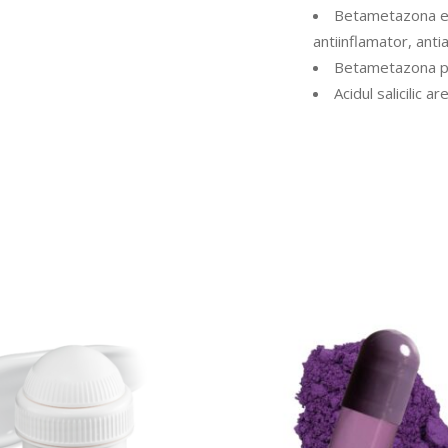
Betametazona es
antiinflamator, antia
Betametazona poa
Acidul salicilic a
CITEȘTE MAI MULT
CITEȘTE MAI MUL