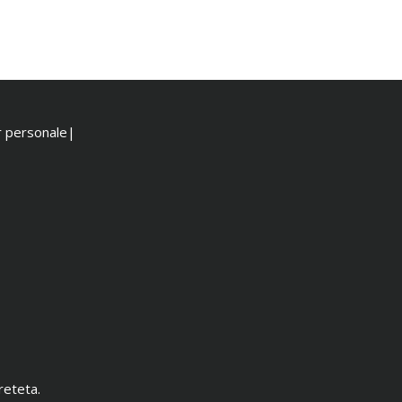
or personale|
reteta.