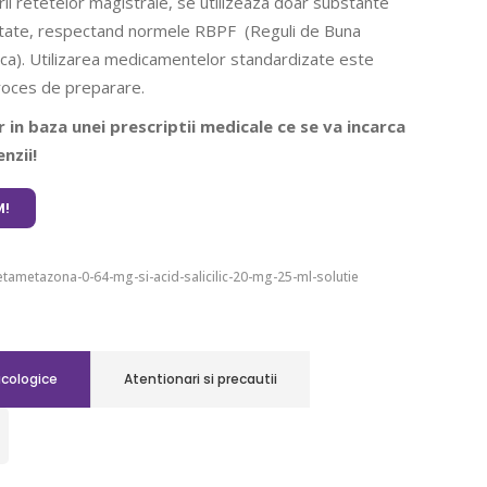
rii retetelor magistrale, se utilizeaza doar substante
ritate, respectand normele RBPF (Reguli de Buna
ca). Utilizarea medicamentelor standardizate este
roces de preparare.
 in baza unei prescriptii medicale ce se va incarca
nzii!
!
tametazona-0-64-mg-si-acid-salicilic-20-mg-25-ml-solutie
acologice
Atentionari si precautii