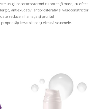
te un glucocorticosteroid cu potenţă mare, cu efect
lergic, antiexudativ, antiproliferativ şi vasoconstrictor.
te reduce inflamația și pruritul.
re proprietăți keratolitice și elimină scuamele.
T
CITEȘTE MAI MULT