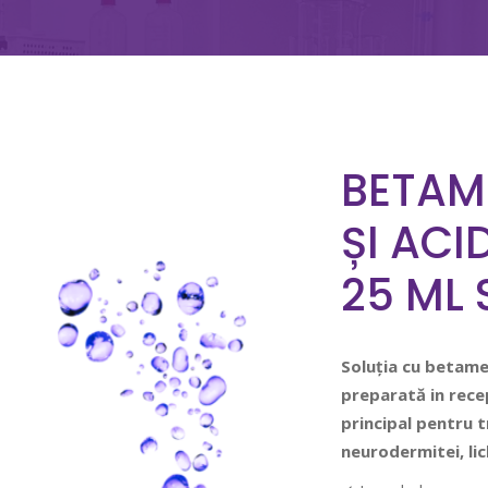
BETAM
ȘI ACI
25 ML 
Soluția cu betamet
preparată in rece
principal pentru
t
neurodermitei, lic