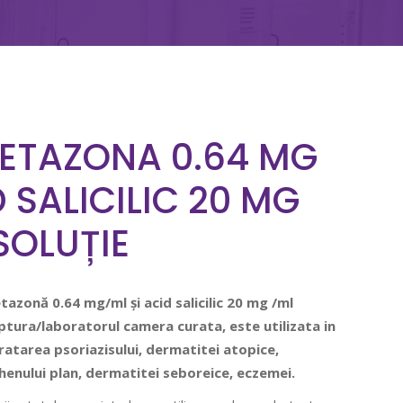
ETAZONA 0.64 MG
D SALICILIC 20 MG
SOLUȚIE
azonă 0.64 mg/ml și acid salicilic 20 mg /ml
ptura/laboratorul camera curata, este utilizata in
ratarea psoriazisului, dermatitei atopice,
henului plan, dermatitei seboreice, eczemei.