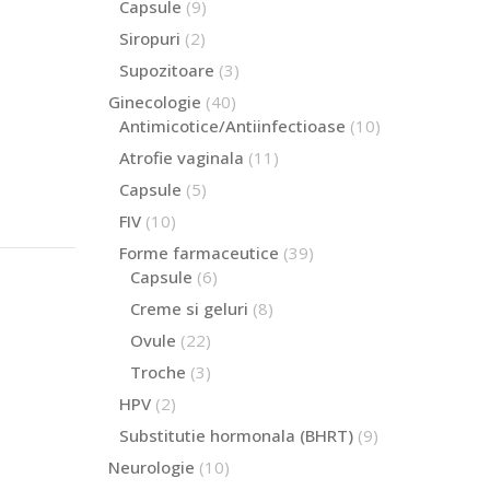
produse
9
Capsule
9
produse
2
Siropuri
2
produse
3
Supozitoare
3
produse
40
Ginecologie
40
de
10
Antimicotice/Antiinfectioase
10
produse
produse
11
Atrofie vaginala
11
produse
5
Capsule
5
produse
10
FIV
10
produse
39
Forme farmaceutice
39
de
6
Capsule
6
produse
produse
8
Creme si geluri
8
produse
22
Ovule
22
de
3
Troche
3
produse
produse
2
HPV
2
produse
9
Substitutie hormonala (BHRT)
9
produse
10
Neurologie
10
produse