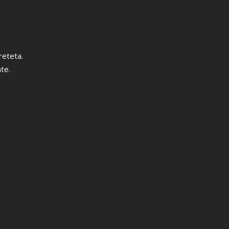
reteta.
te.