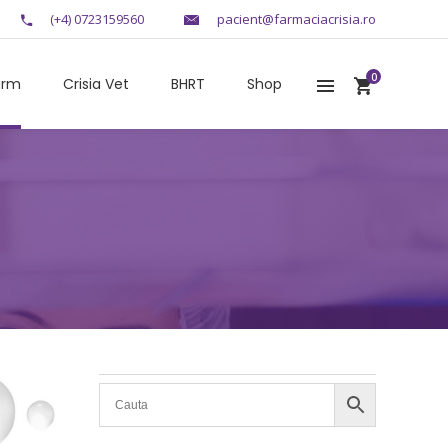
(+4) 0723159560
pacient@farmaciacrisia.ro
0
arm
Crisia Vet
BHRT
Shop