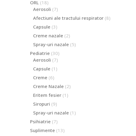
18
ORL
18
produse
7
Aerosoli
7
produse
8
Afectiuni ale tractului respirator
8
produse
3
Capsule
3
produse
2
Creme nazale
2
produse
5
Spray-uri nazale
5
produse
30
Pediatrie
30
de
7
Aerosoli
7
produse
produse
1
Capsule
1
produs
6
Creme
6
produse
2
Creme Nazale
2
produse
1
Eritem fesier
1
produs
9
Siropuri
9
produse
1
Spray-uri nazale
1
produs
7
Psihiatrie
7
produse
13
Suplimente
13