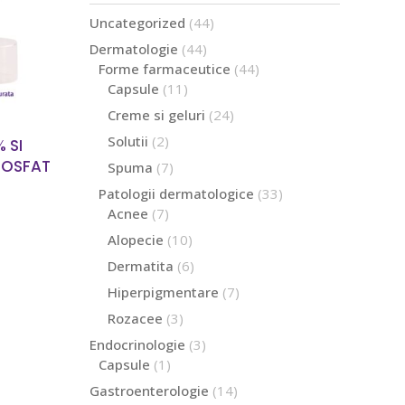
MAI
44
Uncategorized
44
de
44
Dermatologie
44
produse
de
44
Forme farmaceutice
44
produse
de
11
Capsule
11
produse
produse
24
Creme si geluri
24
de
2
Solutii
2
 SI
produse
produse
FOSFAT
7
Spuma
7
produse
33
Patologii dermatologice
33
de
7
Acnee
7
produse
produse
10
Alopecie
10
produse
6
Dermatita
6
produse
7
Hiperpigmentare
7
produse
3
Rozacee
3
produse
3
Endocrinologie
3
produse
1
Capsule
1
produs
14
Gastroenterologie
14