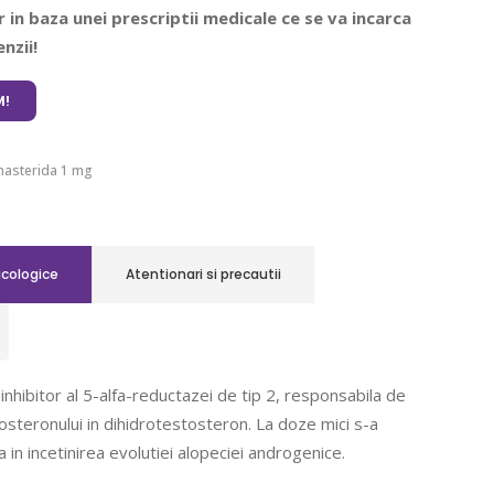
 in baza unei prescriptii medicale ce se va incarca
nzii!
!
nasterida 1 mg
acologice
Atentionari si precautii
inhibitor al 5-alfa-reductazei de tip 2, responsabila de
steronului in dihidrotestosteron. La doze mici s-a
a in incetinirea evolutiei alopeciei androgenice.