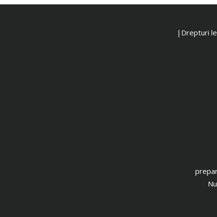
|Drepturi leg
prepar
Nu