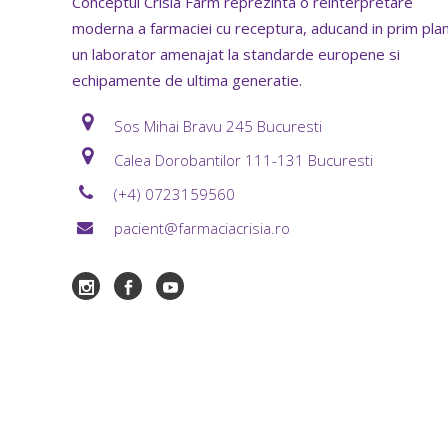
Conceptul Crisia Farm reprezinta o reinterpretare
moderna a farmaciei cu receptura, aducand in prim pla
un laborator amenajat la standarde europene si
echipamente de ultima generatie.
Sos Mihai Bravu 245 Bucuresti
Calea Dorobantilor 111-131 Bucuresti
(+4) 0723159560
pacient@farmaciacrisia.ro