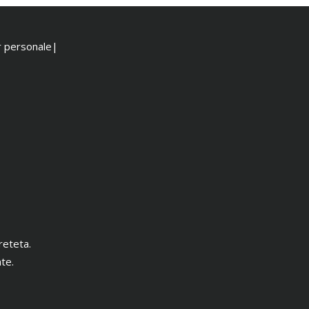
or personale|
reteta.
te.