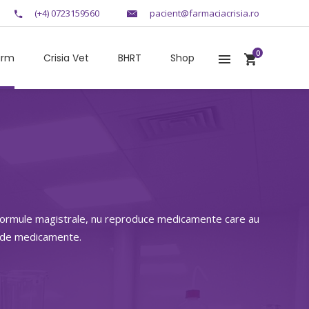
(+4) 0723159560
pacient@farmaciacrisia.ro
0
arm
Crisia Vet
BHRT
Shop
r formule magistrale, nu reproduce medicamente care au
e de medicamente.