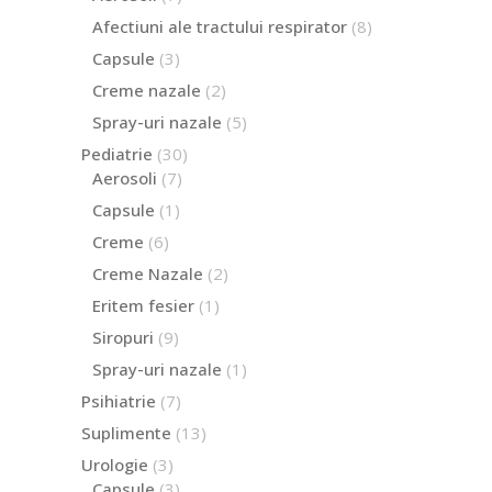
produse
8
Afectiuni ale tractului respirator
8
produse
3
Capsule
3
produse
2
Creme nazale
2
produse
5
Spray-uri nazale
5
produse
30
Pediatrie
30
de
7
Aerosoli
7
produse
produse
1
Capsule
1
produs
6
Creme
6
produse
2
Creme Nazale
2
produse
1
Eritem fesier
1
produs
9
Siropuri
9
produse
1
Spray-uri nazale
1
produs
7
Psihiatrie
7
produse
13
Suplimente
13
produse
3
Urologie
3
produse
3
Capsule
3