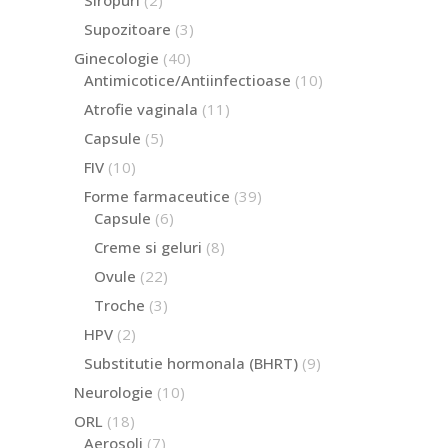
produse
3
Supozitoare
3
produse
40
Ginecologie
40
de
10
Antimicotice/Antiinfectioase
10
produse
produse
11
Atrofie vaginala
11
produse
5
Capsule
5
produse
10
FIV
10
produse
39
Forme farmaceutice
39
de
6
Capsule
6
produse
produse
8
Creme si geluri
8
produse
22
Ovule
22
de
3
Troche
3
produse
produse
2
HPV
2
produse
9
Substitutie hormonala (BHRT)
9
produse
10
Neurologie
10
produse
18
ORL
18
produse
7
Aerosoli
7