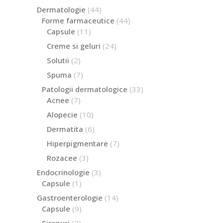
de
44
Dermatologie
44
produse
de
44
Forme farmaceutice
44
produse
de
11
Capsule
11
produse
produse
24
Creme si geluri
24
de
2
Solutii
2
produse
produse
7
Spuma
7
produse
33
Patologii dermatologice
33
de
7
Acnee
7
produse
produse
10
Alopecie
10
produse
6
Dermatita
6
produse
7
Hiperpigmentare
7
produse
3
Rozacee
3
produse
3
Endocrinologie
3
produse
1
Capsule
1
produs
14
Gastroenterologie
14
produse
9
Capsule
9
produse
2
Siropuri
2