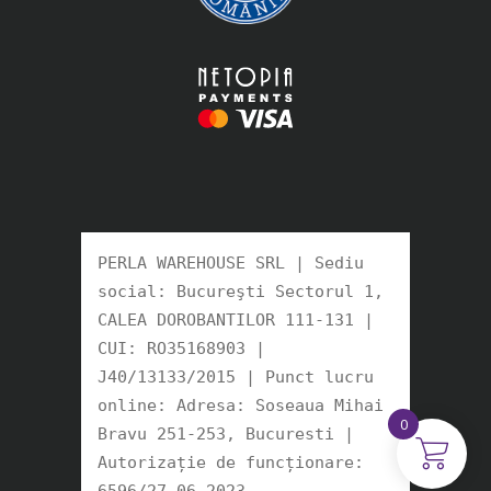
PERLA WAREHOUSE SRL | Sediu 
social: Bucureşti Sectorul 1, 
CALEA DOROBANTILOR 111-131 | 
CUI: RO35168903 |

J40/13133/2015 | Punct lucru 
online: Adresa: Soseaua Mihai 
0
Bravu 251-253, Bucuresti | 
Autorizație de funcționare: 