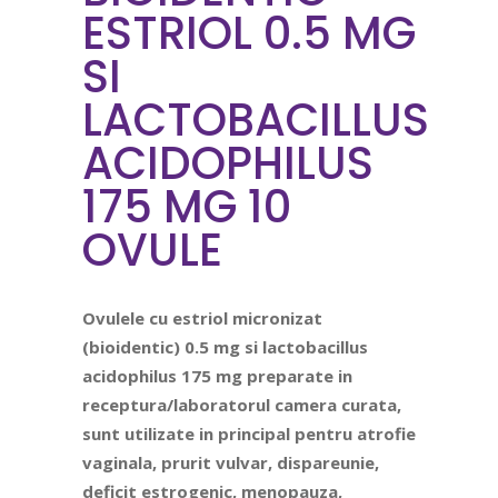
ESTRIOL 0.5 MG
SI
LACTOBACILLUS
ACIDOPHILUS
175 MG 10
OVULE
Ovulele cu estriol
micronizat
(bioidentic)
0.5 mg si lactobacillus
acidophilus
175 mg preparate in
receptura/laboratorul
camera curata,
sunt utilizate in principal pentru atrofie
vaginala, prurit vulvar, dispareunie,
deficit estrogenic, menopauza,