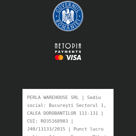
PERLA WAREHOUSE SRL | Sediu 
social: Bucureşti Sectorul 1, 
CALEA DOROBANTILOR 111-131 | 
CUI: RO35168903 |

J40/13133/2015 | Punct lucru 