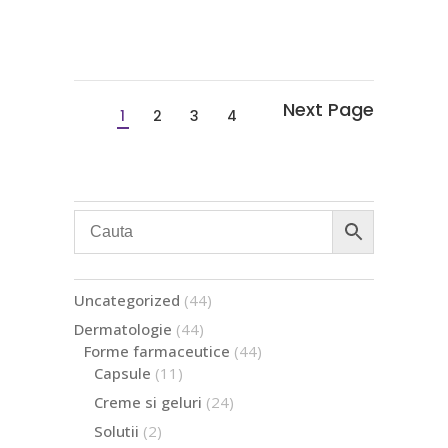
1
2
3
4
44
Uncategorized
44
de
44
Dermatologie
44
produse
de
44
Forme farmaceutice
44
produse
de
11
Capsule
11
produse
produse
24
Creme si geluri
24
de
2
Solutii
2
produse