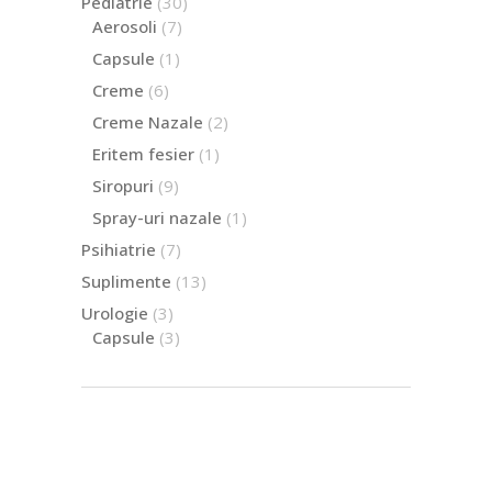
30
Pediatrie
30
de
7
Aerosoli
7
produse
produse
1
Capsule
1
produs
6
Creme
6
produse
2
Creme Nazale
2
produse
1
Eritem fesier
1
produs
9
Siropuri
9
produse
1
Spray-uri nazale
1
produs
7
Psihiatrie
7
produse
13
Suplimente
13
produse
3
Urologie
3
produse
3
Capsule
3
produse