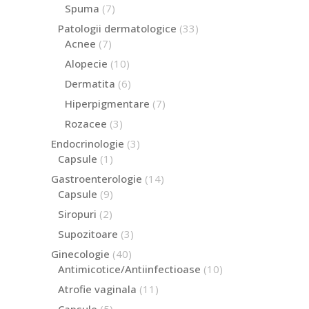
produse
7
Spuma
7
produse
33
Patologii dermatologice
33
de
7
Acnee
7
produse
produse
10
Alopecie
10
produse
6
Dermatita
6
produse
7
Hiperpigmentare
7
produse
3
Rozacee
3
produse
3
Endocrinologie
3
produse
1
Capsule
1
produs
14
Gastroenterologie
14
produse
9
Capsule
9
produse
2
Siropuri
2
produse
3
Supozitoare
3
produse
40
Ginecologie
40
de
10
Antimicotice/Antiinfectioase
10
produse
produse
11
Atrofie vaginala
11
produse
5
Capsule
5