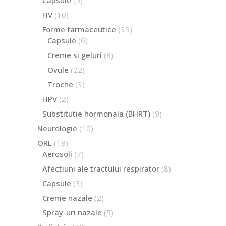
produse
10
FIV
10
produse
39
Forme farmaceutice
39
de
6
Capsule
6
produse
produse
8
Creme si geluri
8
produse
22
Ovule
22
de
3
Troche
3
produse
produse
2
HPV
2
produse
9
Substitutie hormonala (BHRT)
9
produse
10
Neurologie
10
produse
18
ORL
18
produse
7
Aerosoli
7
produse
8
Afectiuni ale tractului respirator
8
produse
3
Capsule
3
produse
2
Creme nazale
2
produse
5
Spray-uri nazale
5
produse