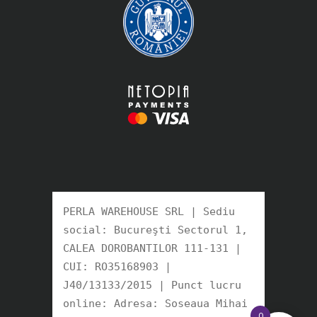
PERLA WAREHOUSE SRL | Sediu 
social: Bucureşti Sectorul 1, 
CALEA DOROBANTILOR 111-131 | 
CUI: RO35168903 |

J40/13133/2015 | Punct lucru 
online: Adresa: Soseaua Mihai 
0