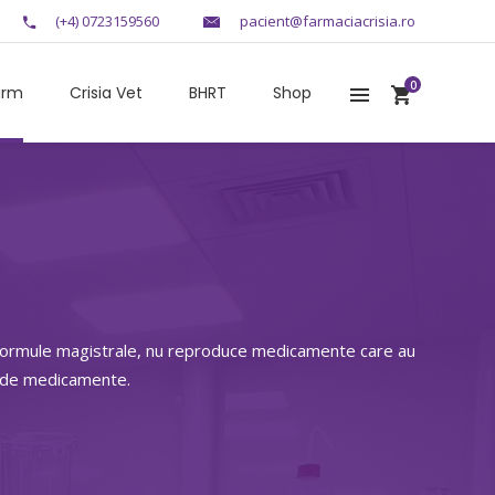
(+4) 0723159560
pacient@farmaciacrisia.ro
0
arm
Crisia Vet
BHRT
Shop
r formule magistrale, nu reproduce medicamente care au
e de medicamente.