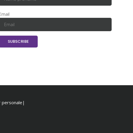
Email
or personale|