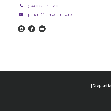
(+4) 0723159560
pacient@farmaciacrisia.ro
|Drepturi leg