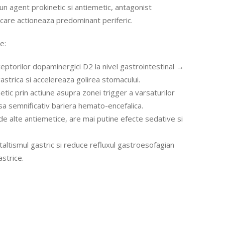
 agent prokinetic si antiemetic, antagonist
care actioneaza predominant periferic.
e:
ceptorilor dopaminergici D2 la nivel gastrointestinal →
astrica si accelereaza golirea stomacului.
tic prin actiune asupra zonei trigger a varsaturilor
rsa semnificativ bariera hemato-encefalica.
e alte antiemetice, are mai putine efecte sedative si
taltismul gastric si reduce refluxul gastroesofagian
astrice.