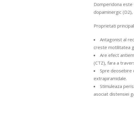
Domperidona este un
dopaminergic (D2), 
Proprietati principal
Antagonist al re
creste motilitatea g
Are efect antieme
(CTZ), fara a trave
Spre deosebire d
extrapiramidale.
Stimuleaza peris
asociat distensiei g