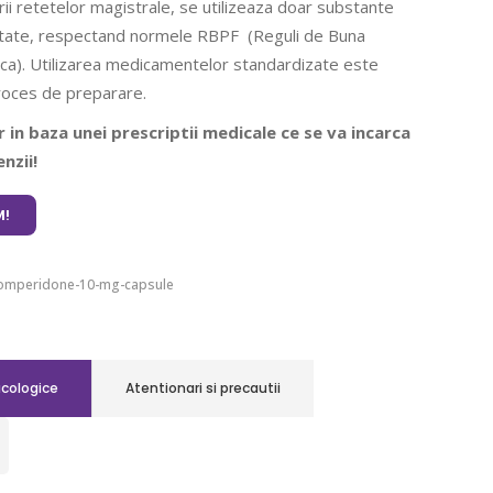
rii retetelor magistrale, se utilizeaza doar substante
ritate, respectand normele RBPF (Reguli de Buna
ca). Utilizarea medicamentelor standardizate este
roces de preparare.
 in baza unei prescriptii medicale ce se va incarca
nzii!
!
omperidone-10-mg-capsule
acologice
Atentionari si precautii