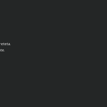
reteta.
te.