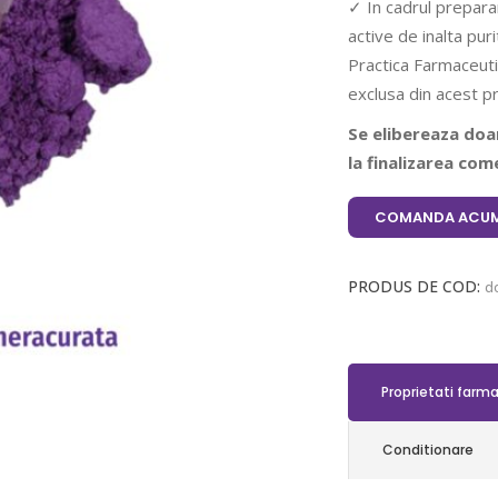
✓ In cadrul prepara
active de inalta pu
Practica Farmaceuti
exclusa din acest p
Se elibereaza doar
la finalizarea come
COMANDA ACUM
PRODUS DE COD:
d
Proprietati farm
Conditionare