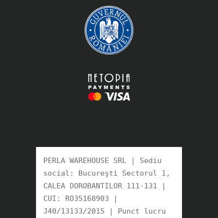
PERLA WAREHOUSE SRL | Sediu 
social: Bucureşti Sectorul 1, 
CALEA DOROBANTILOR 111-131 | 
CUI: RO35168903 |

J40/13133/2015 | Punct lucru 