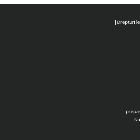
|Drepturi leg
prepar
Nu