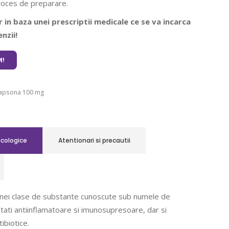
roces de preparare.
 in baza unei prescriptii medicale ce se va incarca
nzii!
!
apsona 100 mg
acologice
Atentionari si precautii
nei clase de substante cunoscute sub numele de
etati antiinflamatoare si imunosupresoare, dar si
ibiotice.