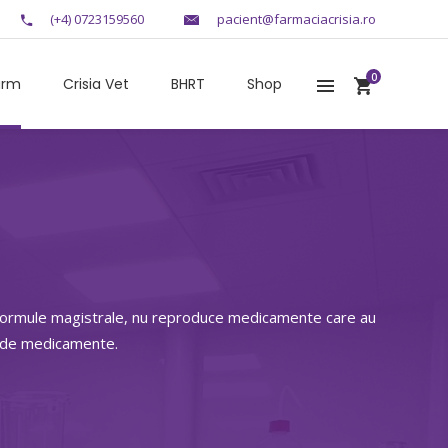
(+4) 0723159560
pacient@farmaciacrisia.ro
0
arm
Crisia Vet
BHRT
Shop
r formule magistrale, nu reproduce medicamente care au
e de medicamente.