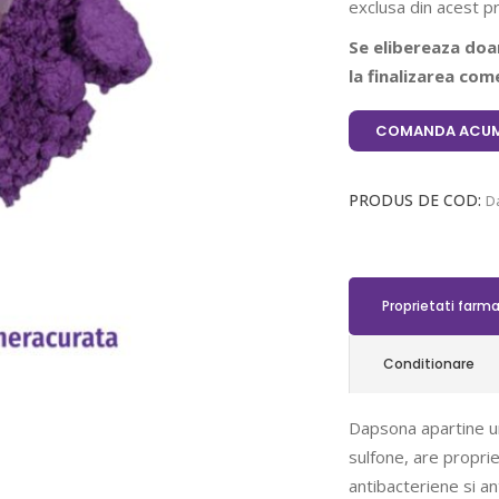
exclusa din acest p
Se elibereaza doar
la finalizarea come
COMANDA ACUM
PRODUS DE COD:
D
Proprietati farm
Conditionare
Dapsona apartine u
sulfone, are propri
antibacteriene si ant