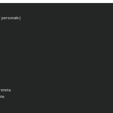
or personale|
reteta.
te.