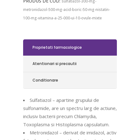
PRODUS DE COD:
sulfatiazol-300-mg-
metronidazol-500-mg-acid-boric-50-mg-nistatin-
100-mg-vitamina-a-25-000-ui-10-ovule-mixte
Proprietati farmacologice
Atentionari si precautii
Conditionare
Sulfatiazol – apartine grupului de
sulfonamide, are un spectru larg de actiune,
inclusiv bacterii precum Chlamydia,
Toxoplasma si Histoplasma capsulatum.
Metronidazol – derivat de imidazol, activ