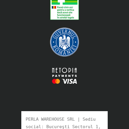
PERLA WAREHOUSE SRL | Sediu 
social: Bucureşti Sectorul 1, 