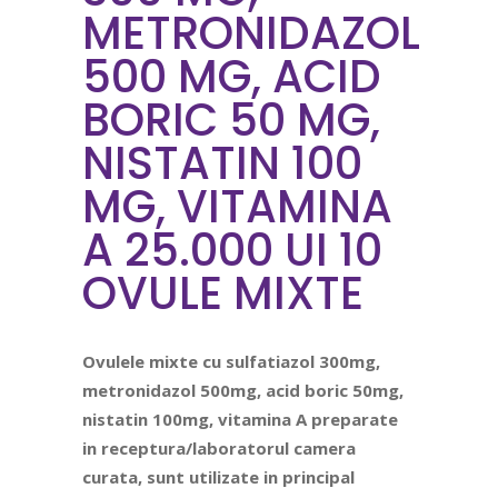
METRONIDAZOL
500 MG, ACID
BORIC 50 MG,
NISTATIN 100
MG, VITAMINA
A 25.000 UI 10
OVULE MIXTE
Ovulele mixte cu sulfatiazol 300mg,
metronidazol 500mg, acid boric 50mg,
nistatin 100mg, vitamina A preparate
in
receptura/laboratorul
camera
curata, sunt utilizate in principal