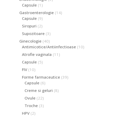
produse
1
Capsule
1
produs
14
Gastroenterologie
14
produse
9
Capsule
9
produse
2
Siropuri
2
produse
3
Supozitoare
3
produse
40
Ginecologie
40
de
10
Antimicotice/Antiinfectioase
10
produse
produse
11
Atrofie vaginala
11
produse
5
Capsule
5
produse
10
FIV
10
produse
39
Forme farmaceutice
39
de
6
Capsule
6
produse
produse
8
Creme si geluri
8
produse
22
Ovule
22
de
3
Troche
3
produse
produse
2
HPV
2