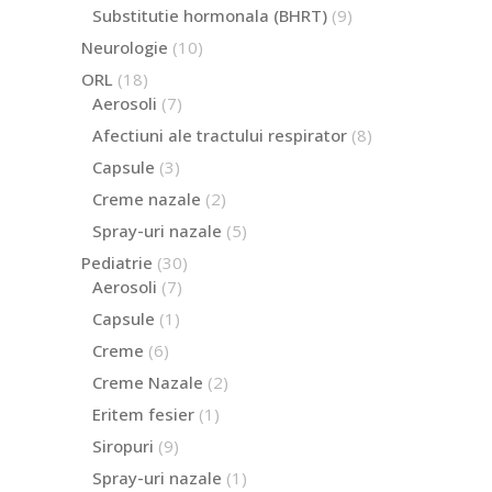
produse
9
Substitutie hormonala (BHRT)
9
produse
10
Neurologie
10
produse
18
ORL
18
produse
7
Aerosoli
7
produse
8
Afectiuni ale tractului respirator
8
produse
3
Capsule
3
produse
2
Creme nazale
2
produse
5
Spray-uri nazale
5
produse
30
Pediatrie
30
de
7
Aerosoli
7
produse
produse
1
Capsule
1
produs
6
Creme
6
produse
2
Creme Nazale
2
produse
1
Eritem fesier
1
produs
9
Siropuri
9
produse
1
Spray-uri nazale
1