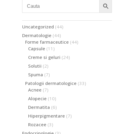
44
Uncategorized
44
de
44
Dermatologie
44
produse
de
44
Forme farmaceutice
44
produse
de
11
Capsule
11
produse
produse
24
Creme si geluri
24
de
2
Solutii
2
produse
produse
7
Spuma
7
produse
33
Patologii dermatologice
33
de
7
Acnee
7
produse
produse
10
Alopecie
10
produse
6
Dermatita
6
produse
7
Hiperpigmentare
7
produse
3
Rozacee
3
produse
3
Endocrinologie
3