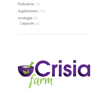
produs
7
Psihiatrie
7
produse
13
Suplimente
13
produse
3
Urologie
3
produse
3
Capsule
3
produse