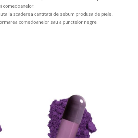
e si comedoanelor.
ta la scaderea cantitatii de sebum produsa de piele,
 formarea comedoanelor sau a punctelor negre.
T
CITEȘTE MAI MULT