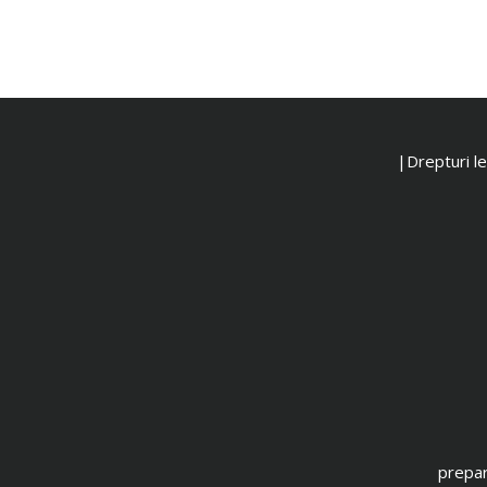
|Drepturi leg
prepar