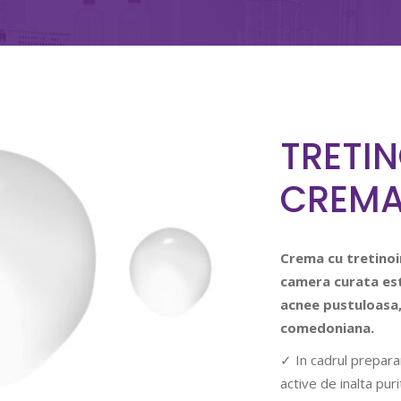
TRETIN
CREM
Crema cu tretino
camera curata este
acnee pustuloasa, 
comedoniana.
✓ In cadrul prepara
active de inalta pu