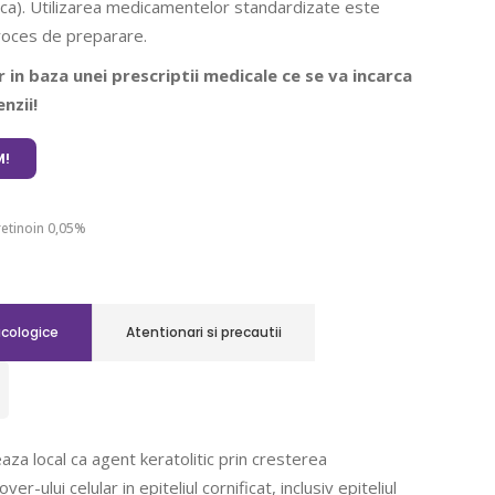
ca). Utilizarea medicamentelor standardizate este
roces de preparare.
 in baza unei prescriptii medicale ce se va incarca
nzii!
!
etinoin 0,05%
acologice
Atentionari si precautii
aza local ca agent keratolitic prin cresterea
er-ului celular in epiteliul cornificat, inclusiv epiteliul