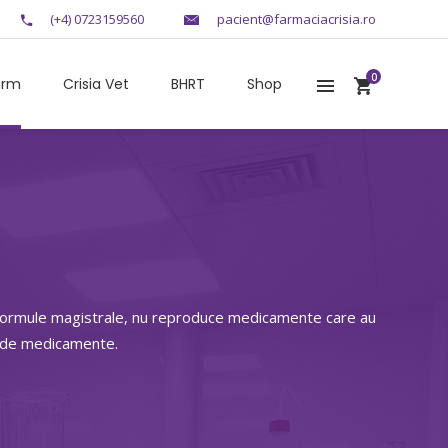
(+4) 0723159560
pacient@farmaciacrisia.ro
0
arm
Crisia Vet
BHRT
Shop
r formule magistrale, nu reproduce medicamente care au
e de medicamente.