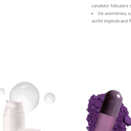
canalelor folicular
De asemenea, aju
astfel impiedicand
CITEȘTE MAI MULT
CITEȘTE MAI MUL