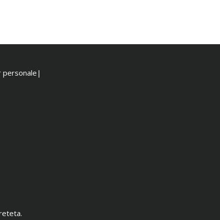
or personale|
reteta.